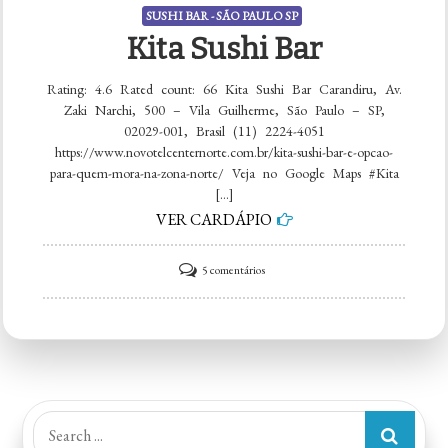
SUSHI BAR - SÃO PAULO SP
Kita Sushi Bar
Rating: 4.6 Rated count: 66 Kita Sushi Bar Carandiru, Av.
Zaki Narchi, 500 – Vila Guilherme, São Paulo – SP,
02029-001, Brasil (11) 2224-4051
https://www.novotelcenternorte.com.br/kita-sushi-bar-e-opcao-
para-quem-mora-na-zona-norte/ Veja no Google Maps #Kita
[…]
VER CARDÁPIO
em
5 comentários
Kita
Sushi
Bar
Search