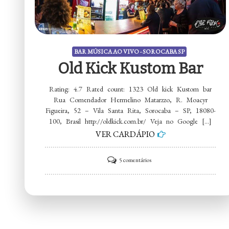
BAR MÚSICA AO VIVO - SOROCABA SP
Old Kick Kustom Bar
Rating: 4.7 Rated count: 1323 Old kick Kustom bar
Rua Comendador Hermelino Matarzzo, R. Moacyr
Figueira, 52 – Vila Santa Rita, Sorocaba – SP, 18080-
100, Brasil http://oldkick.com.br/ Veja no Google […]
VER CARDÁPIO
em
5 comentários
Old
kick
Kustom
bar