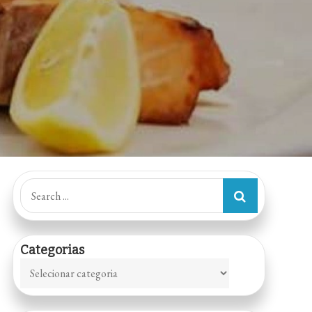
Search
for:
Categorias
Categorias