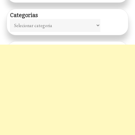
Categorias
Categorias