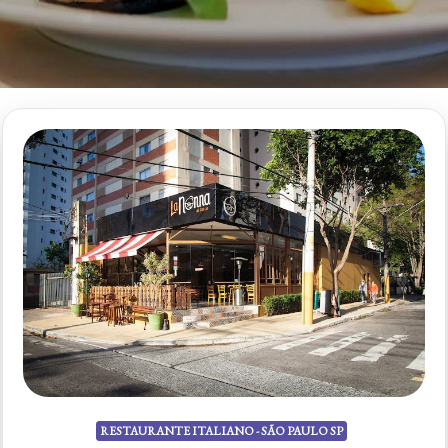
RESTAURANTE ITALIANO - SÃO PAULO SP