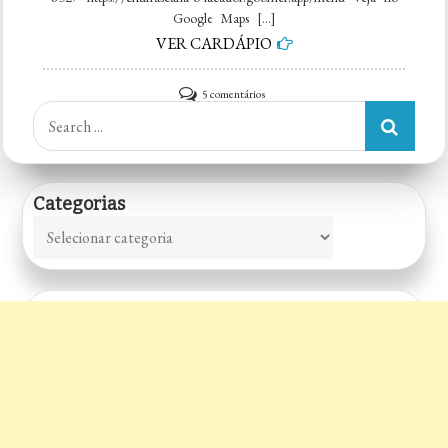
Google Maps […]
VER CARDÁPIO
em
5 comentários
Search
O
for:
Laçador
Churrascaria
Categorias
e
Categorias
Restaurante