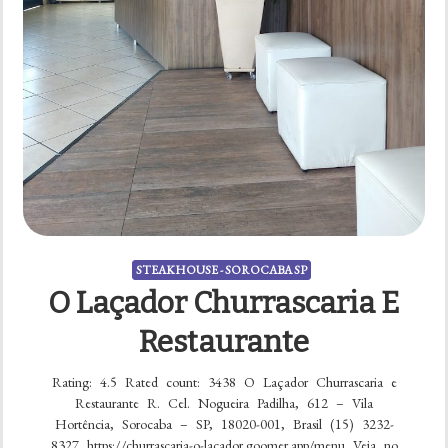
STEAKHOUSE - SOROCABA SP
O Laçador Churrascaria E
Restaurante
Rating: 4.5 Rated count: 3438 O Laçador Churrascaria e
Restaurante R. Cel. Nogueira Padilha, 612 – Vila
Hortência, Sorocaba – SP, 18020-001, Brasil (15) 3232-
8327 https://churrascaria-o-lacador.goomer.app/menu Veja no