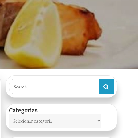
Search
for:
Categorias
Categorias