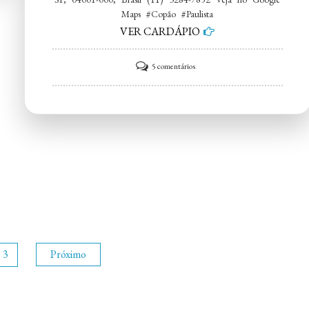
Maps #Copão #Paulista
VER CARDÁPIO
em
5 comentários
Copão
Paulista
3
Próximo