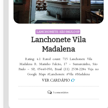
LANCHONETE - SÃO PAULO SP
Lanchonete Vila
Madalena
Rating: 4.1 Rated count: 715 Lanchonete Vila
Madalena R. Marinho Falcão, 17 – Sumarezinho, São
Paulo – SP, 05440-050, Brasil (11) 2538-2284 Veja no
Google Maps #Lanchonete #Vila #Madalena
VER CARDÁPIO
em
5 comentários
Lanchonete
Vila