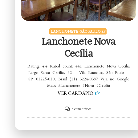
LANCHONETE - SÃO PAULO SP
Lanchonete Nova
Cecília
Rating: 4.4 Rated count: 441 Lanchonete Nova Cecília
Largo Santa Cecília, 52 – Vila Buarque, São Paulo –
SP, 01225-010, Brasil (11) 3224-0387 Veja no Google
Maps #Lanchonete #Nova #Cecília
VER CARDÁPIO
em
5 comentários
Lanchonete
Nova
Cecília