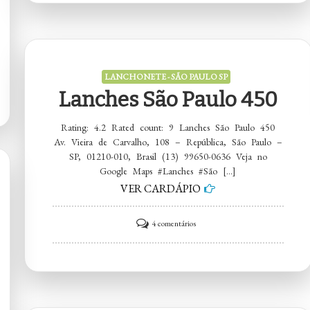
Madalena
LANCHONETE - SÃO PAULO SP
Lanches São Paulo 450
Rating: 4.2 Rated count: 9 Lanches São Paulo 450
Av. Vieira de Carvalho, 108 – República, São Paulo –
SP, 01210-010, Brasil (13) 99650-0636 Veja no
Google Maps #Lanches #São […]
VER CARDÁPIO
em
4 comentários
Lanches
São
Paulo
450