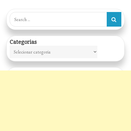
Search
for:
Categorias
Categorias