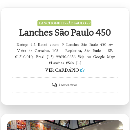
LANCHONETE - SÃO PAULO SP
Lanches São Paulo 450
Rating: 4.2 Rated count: 9 Lanches São Paulo 450 Av.
Vieira de Carvalho, 108 – República, São Paulo – SP,
01210-010, Brasil (13) 99650-0636 Veja no Google Maps
#Lanches #São […]
VER CARDÁPIO
em
4 comentários
Lanches
São
Paulo
450