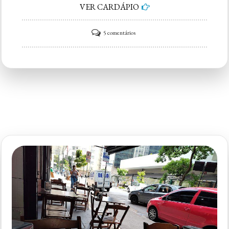
VER CARDÁPIO
em
5 comentários
Lanchonete
Nova
Cecília