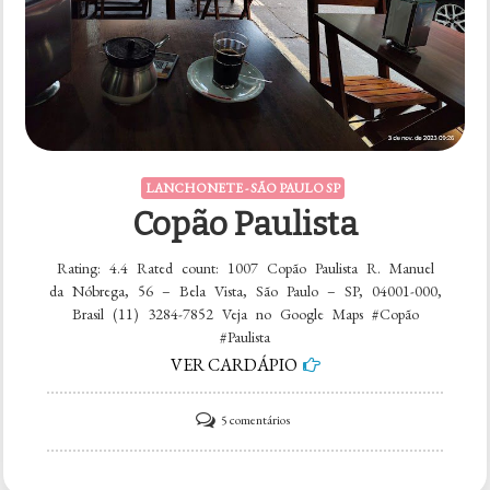
LANCHONETE - SÃO PAULO SP
Copão Paulista
Rating: 4.4 Rated count: 1007 Copão Paulista R. Manuel
da Nóbrega, 56 – Bela Vista, São Paulo – SP, 04001-000,
Brasil (11) 3284-7852 Veja no Google Maps #Copão
#Paulista
VER CARDÁPIO
em
5 comentários
Copão
Paulista