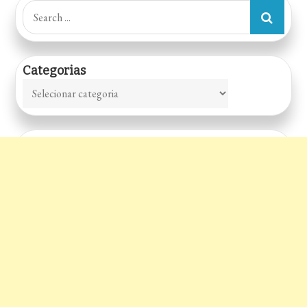
Search
for:
Categorias
Categorias