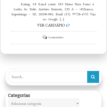
Rating: 3.8 Rated count: 183 Mister Pizza Forno à
Lenha Av. Padre Antônio Brunetti, 230 A – vRBranco,
Itapetininga – SP, 18208-080, Brasil (15) 99728-4533 Veja
no Google […]
VER CARDÁPIO
em
5 comentários
Mister
Pizza
Forno
à
Lenha
Search
for:
Categorias
Categorias