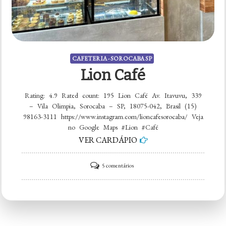
CAFETERIA - SOROCABA SP
Lion Café
Rating: 4.9 Rated count: 195 Lion Café Av. Itavuvu, 339
– Vila Olimpia, Sorocaba – SP, 18075-042, Brasil (15)
98163-3111 https://www.instagram.com/lioncafesorocaba/ Veja
no Google Maps #Lion #Café
VER CARDÁPIO
em
5 comentários
Lion
Café