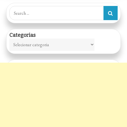
Search
for:
Categorias
Categorias