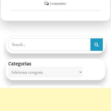
em
5 comentários
Petiscaria
Main
Delicias
Search
for:
Categorias
Categorias