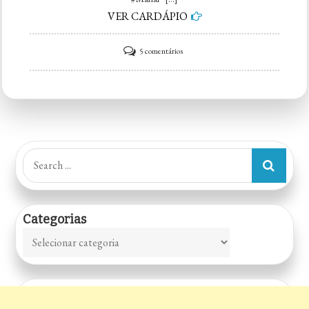
VER CARDÁPIO
em
5 comentários
Manai
Gastronomia
|
Vila
Leopoldina
Search
for:
Categorias
Categorias