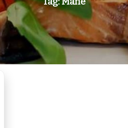
Tag:
Mané