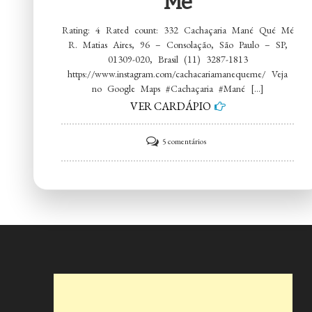
Mé
Rating: 4 Rated count: 332 Cachaçaria Mané Qué Mé
R. Matias Aires, 96 – Consolação, São Paulo – SP,
01309-020, Brasil (11) 3287-1813
https://www.instagram.com/cachacariamanequeme/ Veja
no Google Maps #Cachaçaria #Mané […]
VER CARDÁPIO
em
5 comentários
Cachaçaria
Mané
Qué
Mé