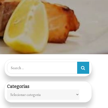
Search
for:
Categorias
Categorias