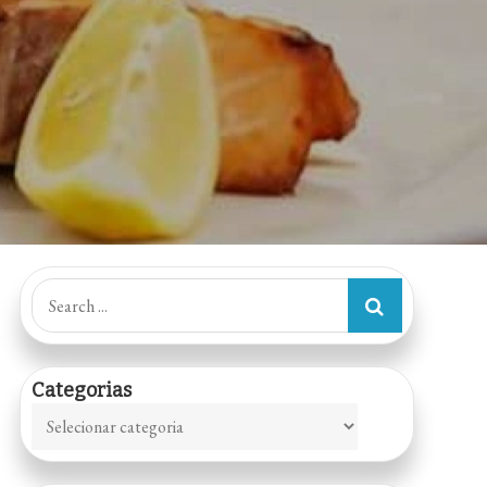
Search
for:
Categorias
Categorias