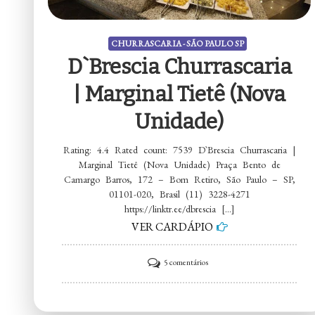
CHURRASCARIA - SÃO PAULO SP
D`Brescia Churrascaria
| Marginal Tietê (Nova
Unidade)
Rating: 4.4 Rated count: 7539 D`Brescia Churrascaria |
Marginal Tietê (Nova Unidade) Praça Bento de
Camargo Barros, 172 – Bom Retiro, São Paulo – SP,
01101-020, Brasil (11) 3228-4271
https://linktr.ee/dbrescia […]
VER CARDÁPIO
em
5 comentários
D`Brescia
Churrascaria