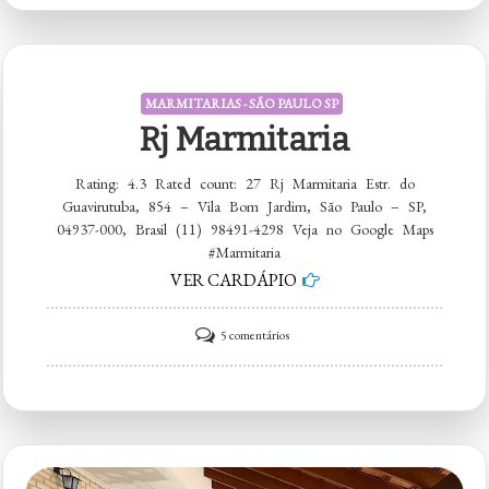
&
Cia,
Comidas
MARMITARIAS - SÃO PAULO SP
Artesanais
Rj Marmitaria
Rating: 4.3 Rated count: 27 Rj Marmitaria Estr. do
Guavirutuba, 854 – Vila Bom Jardim, São Paulo – SP,
04937-000, Brasil (11) 98491-4298 Veja no Google Maps
#Marmitaria
VER CARDÁPIO
em
5 comentários
Rj
Marmitaria