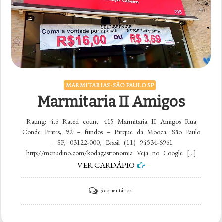
MARMITARIAS - SÃO PAULO SP
Marmitaria II Amigos
Rating: 4.6 Rated count: 415 Marmitaria II Amigos Rua
Conde Prates, 92 – fundos – Parque da Mooca, São Paulo
– SP, 03122-000, Brasil (11) 94534-6961
http://menudino.com/kodagastronomia Veja no Google […]
VER CARDÁPIO
em
5 comentários
Marmitaria
II