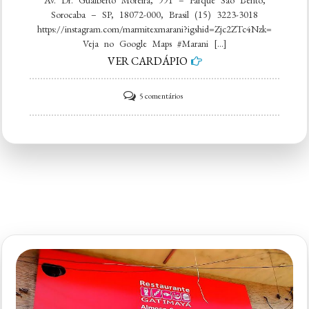
Av. Dr. Gualberto Moreira, 991 – Parque São Bento,
Sorocaba – SP, 18072-000, Brasil (15) 3223-3018
https://instagram.com/marmitexmarani?igshid=Zjc2ZTc4Nzk=
Veja no Google Maps #Marani […]
VER CARDÁPIO
em
5 comentários
Marani
Refeições,
Marmitex