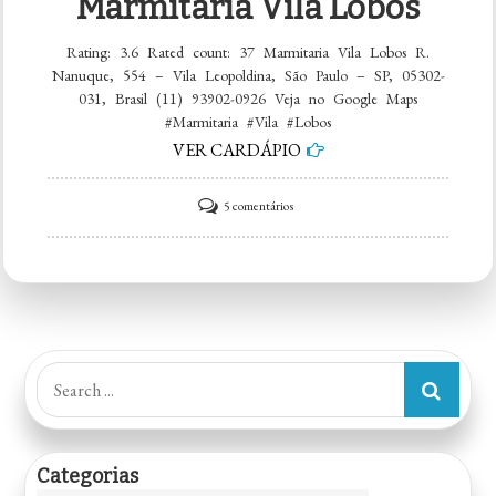
Marmitaria Vila Lobos
Rating: 3.6 Rated count: 37 Marmitaria Vila Lobos R.
Nanuque, 554 – Vila Leopoldina, São Paulo – SP, 05302-
031, Brasil (11) 93902-0926 Veja no Google Maps
#Marmitaria #Vila #Lobos
VER CARDÁPIO
em
5 comentários
Marmitaria
Vila
Lobos
Search
for:
Categorias