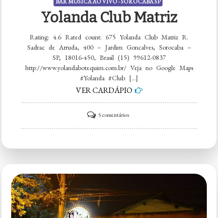
BAR MÚSICA AO VIVO - SOROCABA SP
Yolanda Club Matriz
Rating: 4.6 Rated count: 675 Yolanda Club Matriz R.
Sadrac de Arruda, 400 – Jardim Goncalves, Sorocaba –
SP, 18016-450, Brasil (15) 99612-0837
http://www.yolandabotequim.com.br/ Veja no Google Maps
#Yolanda #Club […]
VER CARDÁPIO
em
5 comentários
Yolanda
Club
Matriz