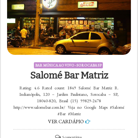
BAR MÚSICA AO VIVO - SOROCABA SP
Salomé Bar Matriz
Rating: 4.6 Rated count: 1849 Salomé Bar Matriz R.
Indianópolis, 120 – Jardim Paulistano, Sorocaba – SP,
18040-820, Brasil (15) 99829-2478
http://www.salomebar.com.br/ Veja no Google Maps #Salomé
#Bar #Matriz
VER CARDÁPIO
em
5 comentários