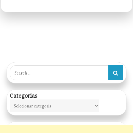
6
BISTRÔ
24H
|
MATRIZ
CLASSIQUE
por
Isaac
Search
Azar
for:
Categorias
Categorias