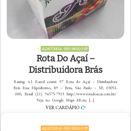
AÇAITERIA - SÃO PAULO SP
Rota Do Açaí –
Distribuidora Brás
Rating: 4.1 Rated count: 97 Rota do Açaí – Distribuidora
Brás Rua Hipódromo, 89 – Brás, São Paulo – SP, 03051-
000, Brasil (11) 94575-7915 http://www.rotadoacai.com.br/
Veja no Google Maps #Rota […]
VER CARDÁPIO
em
5 comentários
AÇAITERIA - SÃO PAULO SP
Rota