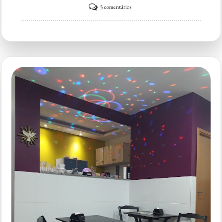
em
5 comentários
Açaí
Central