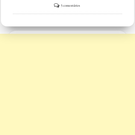
Categorias
em
5 comentários
Categorias
Açaí
São
Paulo
–
Distribuidor
Penha