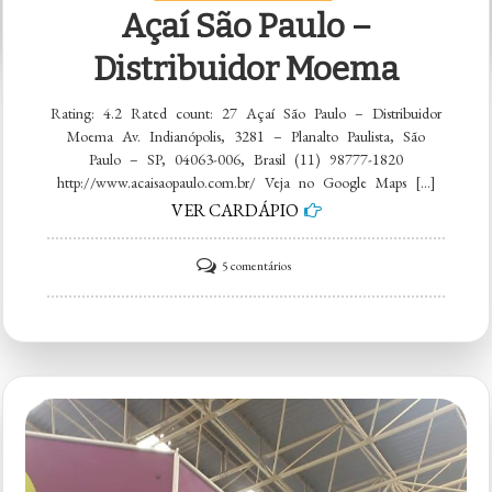
Açaí São Paulo –
do
Açaí
Distribuidor Moema
–
Rating: 4.2 Rated count: 27 Açaí São Paulo – Distribuidor
Distribuidora
Moema Av. Indianópolis, 3281 – Planalto Paulista, São
Brás
Paulo – SP, 04063-006, Brasil (11) 98777-1820
http://www.acaisaopaulo.com.br/ Veja no Google Maps […]
VER CARDÁPIO
em
5 comentários
Açaí
São
Paulo
–
Distribuidor
Moema