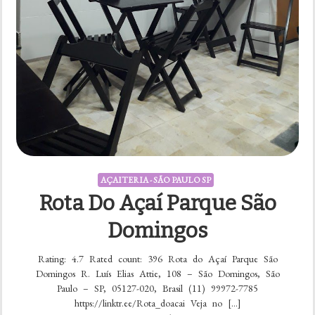
AÇAITERIA - SÃO PAULO SP
Rota Do Açaí Parque São
Domingos
Rating: 4.7 Rated count: 396 Rota do Açaí Parque São
Domingos R. Luís Elias Attie, 108 – São Domingos, São
Paulo – SP, 05127-020, Brasil (11) 99972-7785
https://linktr.ee/Rota_doacai Veja no […]