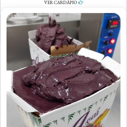
VER CARDÁPIO
em
5 comentários
Rota
do
Açaí
Parque
São
Domingos