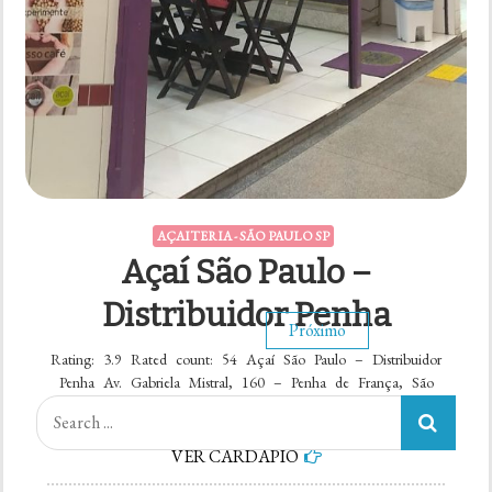
AÇAITERIA - SÃO PAULO SP
Açaí São Paulo –
Distribuidor Penha
Paginação
1
2
3
Próximo
Rating: 3.9 Rated count: 54 Açaí São Paulo – Distribuidor
Penha Av. Gabriela Mistral, 160 – Penha de França, São
de
Paulo – SP, 03701-000, Brasil (11) 96541-4846
Search
http://www.acaisaopaulo.com.br/ Veja no […]
for:
posts
VER CARDÁPIO