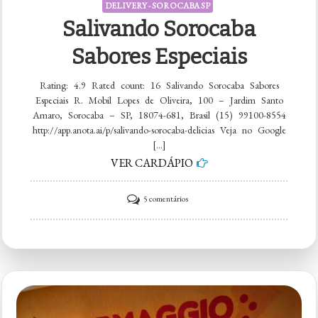
DELIVERY - SOROCABA SP
Salivando Sorocaba
Sabores Especiais
Rating: 4.9 Rated count: 16 Salivando Sorocaba Sabores
Especiais R. Mobil Lopes de Oliveira, 100 – Jardim Santo
Amaro, Sorocaba – SP, 18074-681, Brasil (15) 99100-8554
http://app.anota.ai/p/salivando-sorocaba-delicias Veja no Google
[…]
VER CARDÁPIO
em
5 comentários
Salivando
Sorocaba
Sabores
Especiais