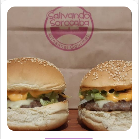
em
5 comentários
Costelão
Ipanema