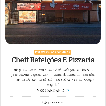
Formaggio
Pizza
Delivery
Sorocaba
DELIVERY - SOROCABA SP
Cheff Refeições E Pizzaria
Rating: 4.2 Rated count: 82 Cheff Refeições e Pizzaria R.
João Martins Fogaça, 289 – Piazza di Roma II, Sorocaba
– SP, 18051-827, Brasil (15) 3318-3572 Veja no Google
Maps […]
VER CARDÁPIO
em
5 comentários