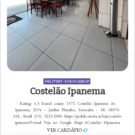
DELIVERY - SOROCABA SP
Costelão Ipanema
Rating: 4.3 Rated count: 1572 Costelão Ipanema Av.
Ipanema, 2194 – Jardim Planalto, Sorocaba – SP, 18070-
631, Brasil (15) 3223-2006 https://pedido.anota.ai/loja/costelo-
ipanema?f=msal Veja no Google Maps #Costelão #Ipanema
VER CARDÁPIO