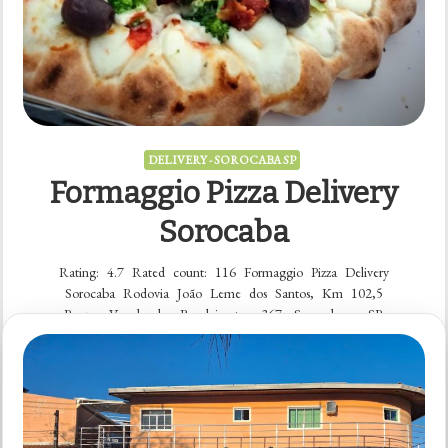
DELIVERY - SOROCABA SP
Formaggio Pizza Delivery
Sorocaba
Rating: 4.7 Rated count: 116 Formaggio Pizza Delivery
Sorocaba Rodovia João Leme dos Santos, Km 102,5
Parque Vereda dos Bandeirantes, 367, Sorocaba – SP,
18052-780, Brasil (15) 3232-5550
https://goomer.app/formaggio-pizza-delivery Veja […]
VER CARDÁPIO
em
5 comentários