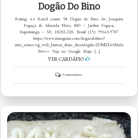
Dogão Do Bino
Rating: 4.4 Rated count: 58 Dogão do Bino Av. Joaquim
Fogaça de Almeida Neto, 880 – Jardim Fogaca,
Itapetininga – SP, 18202-220, Brasil (15) 99643-9787
https://www.instagram.com/dogaodobino?
utm_source=ig_web_button_share_sheet&igsh=ZDNlZDc0MzIx
Nw== Veja no Google Maps […]
VER CARDÁPIO
em
5 comentários
Dogão
do
Bino