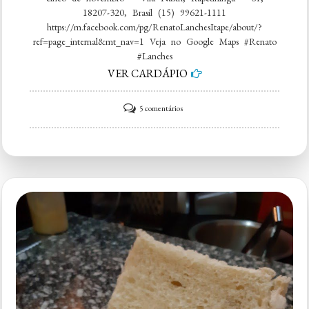
18207-320, Brasil (15) 99621-1111
https://m.facebook.com/pg/RenatoLanchesItape/about/?
ref=page_internal&mt_nav=1 Veja no Google Maps #Renato
#Lanches
VER CARDÁPIO
em
5 comentários
Renato
Lanches