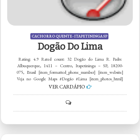
CACHORRO QUENTE - ITAPETININGA SP
Dogão Do Lima
Rating: 4.9 Rated count: 32 Dogão do Lima R. Padre
Albuquerque, 1411 – Centro, Itapetininga – SP, 18200-
075, Brasil [item_formatted_phone_number] [item_website]
Veja no Google Maps #Dogão #Lima [item_photos_html]
VER CARDÁPIO
on
Dogão
do
Lima