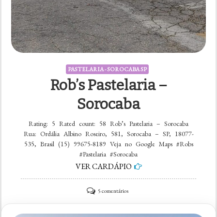
PASTELARIA - SOROCABA SP
Rob’s Pastelaria –
Sorocaba
Rating: 5 Rated count: 58 Rob’s Pastelaria – Sorocaba
Rua: Ordália Albino Roseiro, 581, Sorocaba – SP, 18077-
535, Brasil (15) 99675-8189 Veja no Google Maps #Robs
#Pastelaria #Sorocaba
VER CARDÁPIO
em
5 comentários
Rob’s