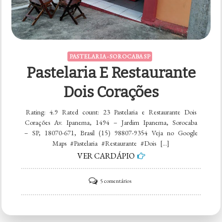
PASTELARIA - SOROCABA SP
Pastelaria E Restaurante
Dois Corações
Rating: 4.9 Rated count: 23 Pastelaria e Restaurante Dois
Corações Av. Ipanema, 1494 – Jardim Ipanema, Sorocaba
– SP, 18070-671, Brasil (15) 98807-9354 Veja no Google
Maps #Pastelaria #Restaurante #Dois […]
VER CARDÁPIO
em
5 comentários
Pastelaria
e