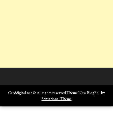
Carddigital.net © All rights reserved.Theme New BlogBell by
Sensational Theme