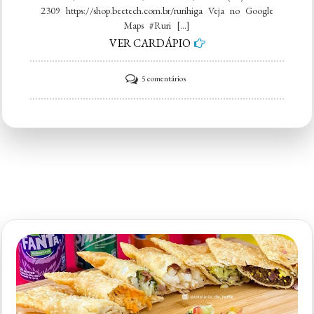
2309 https://shop.beetech.com.br/rurihiga Veja no Google
Maps #Ruri […]
VER CARDÁPIO
em
5 comentários
Ruri
Higa
Pastelaria