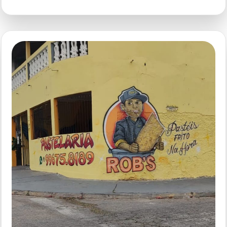
São
Bento
Original