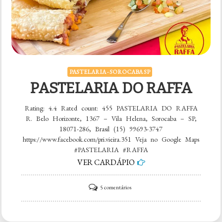
PASTELARIA - SOROCABA SP
PASTELARIA DO RAFFA
Rating: 4.4 Rated count: 455 PASTELARIA DO RAFFA
R. Belo Horizonte, 1367 – Vila Helena, Sorocaba – SP,
18071-286, Brasil (15) 99693-3747
https://www.facebook.com/pri.vieira.351 Veja no Google Maps
#PASTELARIA #RAFFA
VER CARDÁPIO
em
5 comentários
PASTELARIA
DO