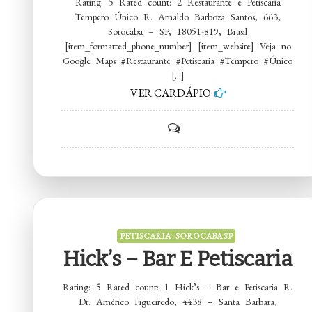
Rating: 5 Rated count: 2 Restaurante e Petiscaria
Tempero Único R. Arnaldo Barboza Santos, 663,
Sorocaba – SP, 18051-819, Brasil
[item_formatted_phone_number] [item_website] Veja no
Google Maps #Restaurante #Petiscaria #Tempero #Único
[…]
VER CARDÁPIO
on
Restaurante
e
Petiscaria
Tempero
Único
PETISCARIA - SOROCABA SP
Hick’s – Bar E Petiscaria
Rating: 5 Rated count: 1 Hick’s – Bar e Petiscaria R.
Dr. Américo Figueiredo, 4438 – Santa Barbara,