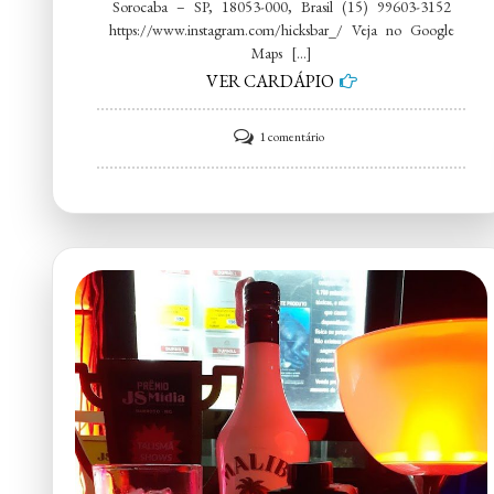
Sorocaba – SP, 18053-000, Brasil (15) 99603-3152
https://www.instagram.com/hicksbar_/ Veja no Google
Maps […]
VER CARDÁPIO
em
1 comentário
Hick’s
–
Bar
e
Petiscaria