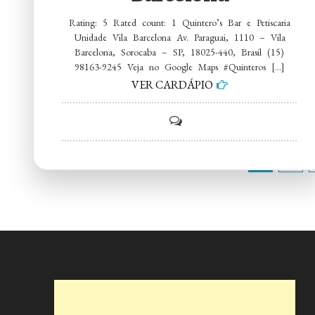
Rating: 5 Rated count: 1 Quintero’s Bar e Petiscaria
Unidade Vila Barcelona Av. Paraguai, 1110 – Vila
Barcelona, Sorocaba – SP, 18025-440, Brasil (15)
98163-9245 Veja no Google Maps #Quinteros […]
VER CARDÁPIO
on
Quintero’s
Paginação
1
2
Bar
e
de
Petiscaria
Unidade
posts
Vila
Barcelona