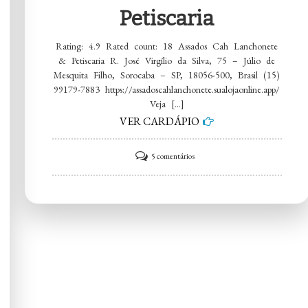
Petiscaria
Rating: 4.9 Rated count: 18 Assados Cah Lanchonete
& Petiscaria R. José Virgílio da Silva, 75 – Júlio de
Mesquita Filho, Sorocaba – SP, 18056-500, Brasil (15)
99179-7883 https://assadoscahlanchonete.sualojaonline.app/
Veja […]
VER CARDÁPIO
em
5 comentários
Assados
Cah
Lanchonete
&
Petiscaria