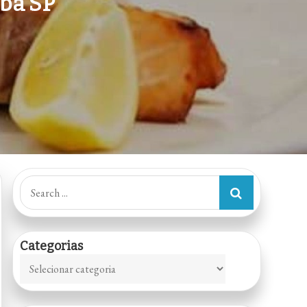
aba SP
Search
for:
Categorias
Categorias