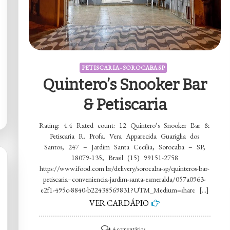
PETISCARIA - SOROCABA SP
Quintero’s Snooker Bar
& Petiscaria
Rating: 4.4 Rated count: 12 Quintero’s Snooker Bar &
Petiscaria R. Profa. Vera Apparecida Guariglia dos
Santos, 247 – Jardim Santa Cecilia, Sorocaba – SP,
18079-135, Brasil (15) 99151-2758
https://www.ifood.com.br/delivery/sorocaba-sp/quinteros-bar-
petiscaria–conveniencia-jardim-santa-esmeralda/057a0963-
e2f1-495c-8840-b22438569831?UTM_Medium=share […]
VER CARDÁPIO
em
4 comentários