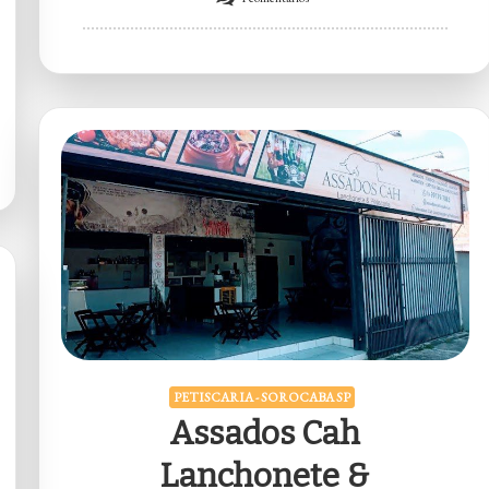
Quintero’s
Snooker
Bar
&
Petiscaria
PETISCARIA - SOROCABA SP
Assados Cah
Lanchonete &