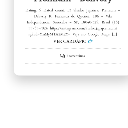
Rating: 5 Rated count: 13 Shinko Japanese Premium –
Delivery R. Francisca de Queiroz, 186 – Vila
Independencia, Sorocaba – SP, 18040-325, Brasil (15)
99759-7024 https://instagram.com/shinko.japapremium?
igshid=YmMyMTA2M2Y= Veja no Google Maps […]
VER CARDÁPIO
em
5 comentários
Shinko
Japanese
Premium
–
Delivery