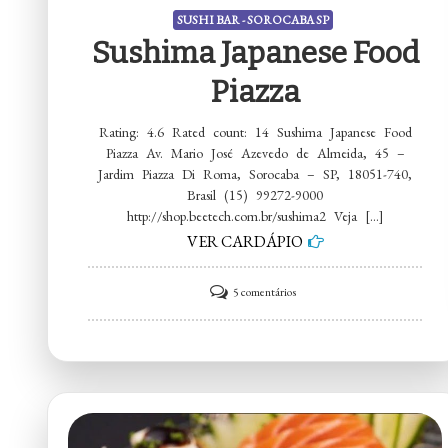
SUSHI BAR - SOROCABA SP
Sushima Japanese Food
Piazza
Rating: 4.6 Rated count: 14 Sushima Japanese Food
Piazza Av. Mario José Azevedo de Almeida, 45 –
Jardim Piazza Di Roma, Sorocaba – SP, 18051-740,
Brasil (15) 99272-9000
http://shop.beetech.com.br/sushima2 Veja […]
VER CARDÁPIO
em
5 comentários
Sushima
Japanese
Food
Piazza