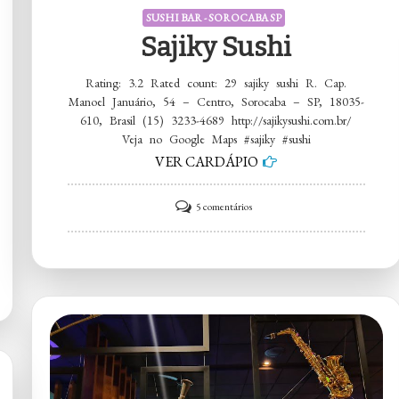
SUSHI BAR - SOROCABA SP
Sajiky Sushi
Rating: 3.2 Rated count: 29 sajiky sushi R. Cap.
Manoel Januário, 54 – Centro, Sorocaba – SP, 18035-
610, Brasil (15) 3233-4689 http://sajikysushi.com.br/
Veja no Google Maps #sajiky #sushi
VER CARDÁPIO
em
5 comentários
sajiky
sushi