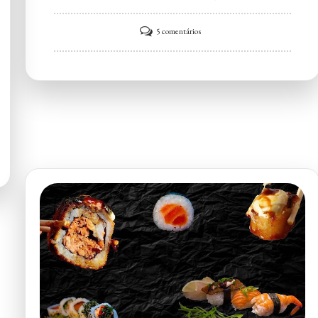
em
5 comentários
Hiro
San
Sushi
&
Asian
Food