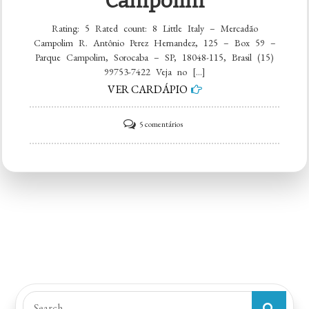
Campolim
Rating: 5 Rated count: 8 Little Italy – Mercadão
Campolim R. Antônio Perez Hernandez, 125 – Box 59 –
Parque Campolim, Sorocaba – SP, 18048-115, Brasil (15)
99753-7422 Veja no […]
VER CARDÁPIO
em
5 comentários
Little
Italy
–
Mercadão
Campolim
Search