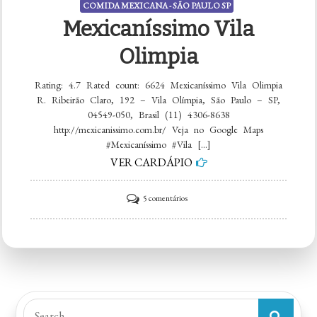
COMIDA MEXICANA - SÃO PAULO SP
Mexicaníssimo Vila
Olimpia
Rating: 4.7 Rated count: 6624 Mexicaníssimo Vila Olimpia
R. Ribeirão Claro, 192 – Vila Olímpia, São Paulo – SP,
04549-050, Brasil (11) 4306-8638
http://mexicanissimo.com.br/ Veja no Google Maps
#Mexicaníssimo #Vila […]
VER CARDÁPIO
em
5 comentários
Mexicaníssimo
Vila
Olimpia
Search