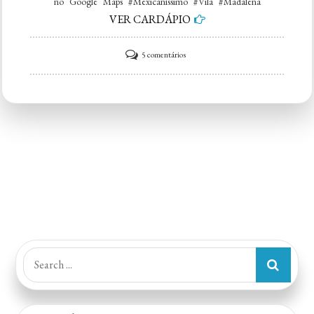
no Google Maps #Mexicaníssimo #Vila #Madalena
VER CARDÁPIO
em
5 comentários
Mexicaníssimo
Vila
Madalena
Search
for: