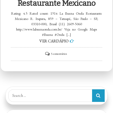
Restaurante Mexicano
Rating: 4.5 Rated count: 1914 La Buena Onda Restaurante
Mexicano R. Itapura, 859 – Tatuapé, São Paulo – SP,
03310-000, Brasil (11) 2609-5060
http://www.labuenaonda.com.br/ Veja no Google Maps
#Buena #Onda […]
VER CARDÁPIO
em
5 comentários
La
Buena
Onda
Restaurante
Mexicano
Search
for: