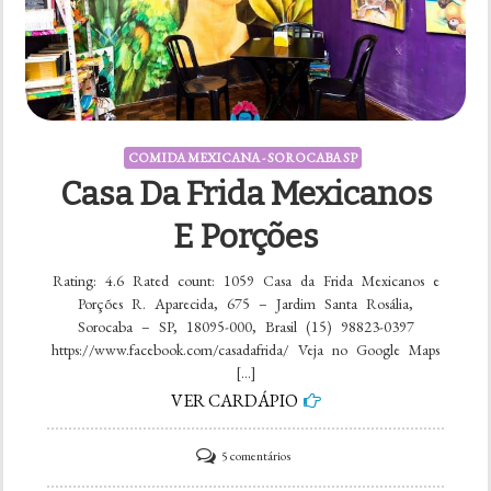
COMIDA MEXICANA - SOROCABA SP
Casa Da Frida Mexicanos
E Porções
Rating: 4.6 Rated count: 1059 Casa da Frida Mexicanos e
Porções R. Aparecida, 675 – Jardim Santa Rosália,
Sorocaba – SP, 18095-000, Brasil (15) 98823-0397
https://www.facebook.com/casadafrida/ Veja no Google Maps
[…]
VER CARDÁPIO
em
5 comentários
Casa