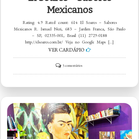
Mexicanos
Rating: 4.9 Rated count: 614 El Soares – Sabores
Mexicanos R. Ismael Neri, 683 – Jardim Franca, São Paulo
– SP, 02335-001, Brasil (11) 2729-0188
http://elsoares.com.br/ Veja no Google Maps […]
VER CARDÁPIO
em
5 comentários
El
Soares
–
Sabores
Mexicanos