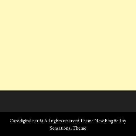
Carddigital.net © All rights reserved.Theme New BlogBell by
Sensational Theme