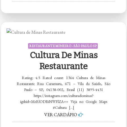
Patrimônio
de
Minas
RESTAURANTE MINEIRO - SÃO PAULO SP
Cultura De Minas
Restaurante
Rating: 4.5 Rated count: 1364 Cultura de Minas
Restaurante Rua Caramuru, 671 – Vila da Saúde, São
Paulo – SP, 04138-002, Brasil (11) 3895-4431
https://instagram.com/culturademinas?
igshid=MzRlODBiNWFlZA== Veja no Google Maps
#Cultura […]
VER CARDÁPIO