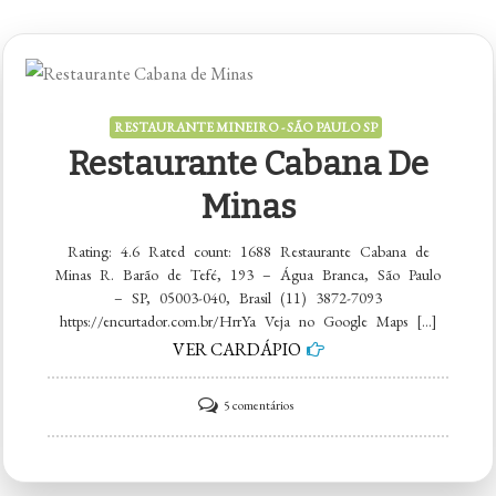
RESTAURANTE MINEIRO - SÃO PAULO SP
Restaurante Cabana De
Minas
Rating: 4.6 Rated count: 1688 Restaurante Cabana de
Minas R. Barão de Tefé, 193 – Água Branca, São Paulo
– SP, 05003-040, Brasil (11) 3872-7093
https://encurtador.com.br/HrrYa Veja no Google Maps […]
VER CARDÁPIO
em
5 comentários
Restaurante
Cabana