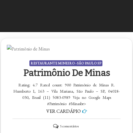
RESTAURANTE MINEIRO - SÃO PAULO SP
Patrimônio De Minas
Rating: 4.7 Rated count: 900 Patrimônio de Minas R.
Humberto I, 163 – Vila Mariana, São Paulo – SP, 04018-
030, Brasil (11) 5083-0989 Veja no Google Maps
#Patrimônio #Minasbr>
VER CARDÁPIO
em
5 comentários