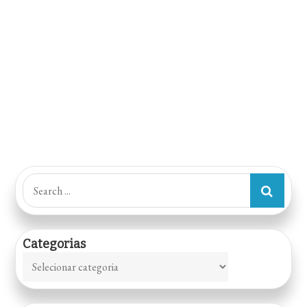
Search
for:
Categorias
Categorias