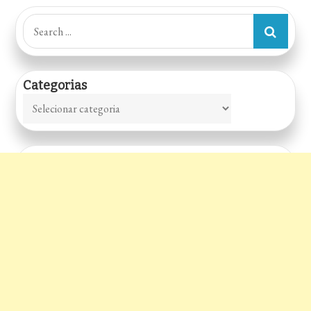
Search
for:
Categorias
Categorias