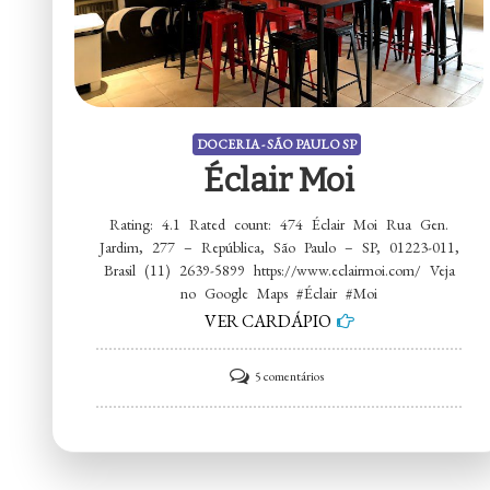
DOCERIA - SÃO PAULO SP
Éclair Moi
Rating: 4.1 Rated count: 474 Éclair Moi Rua Gen.
Jardim, 277 – República, São Paulo – SP, 01223-011,
Brasil (11) 2639-5899 https://www.eclairmoi.com/ Veja
no Google Maps #Éclair #Moi
VER CARDÁPIO
em
5 comentários
Éclair
Moi