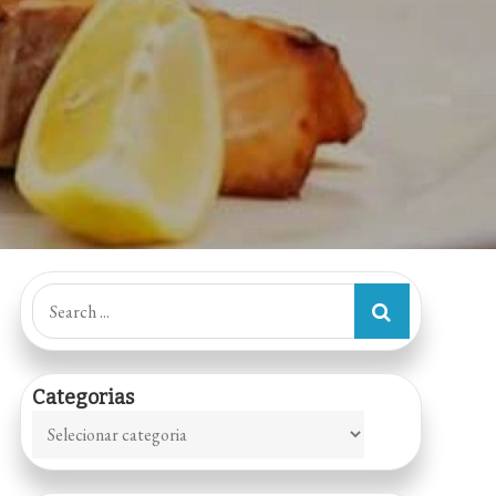
Search
for:
Categorias
Categorias