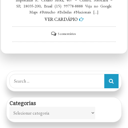
SP, 18035-200, Brasil (15) 99778-8888 Veja no Google
Maps #Petrucho #Bebidas #Nacionais […]
VER CARDÁPIO
em
5 comentários
Petrucho
Bebidas
Nacionais
e
Importadas
Search
for:
Categorias
Categorias