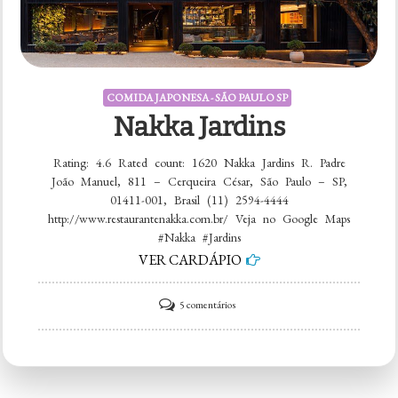
COMIDA JAPONESA - SÃO PAULO SP
Nakka Jardins
Rating: 4.6 Rated count: 1620 Nakka Jardins R. Padre
João Manuel, 811 – Cerqueira César, São Paulo – SP,
01411-001, Brasil (11) 2594-4444
http://www.restaurantenakka.com.br/ Veja no Google Maps
#Nakka #Jardins
VER CARDÁPIO
em
5 comentários
Nakka
Jardins