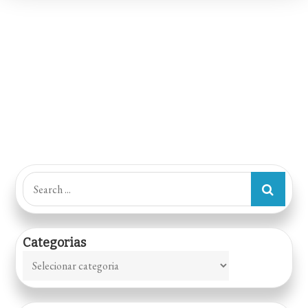
Search
for:
Categorias
Categorias