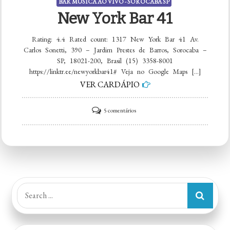
BAR MÚSICA AO VIVO - SOROCABA SP
New York Bar 41
Rating: 4.4 Rated count: 1317 New York Bar 41 Av.
Carlos Sonetti, 390 – Jardim Prestes de Barros, Sorocaba –
SP, 18021-200, Brasil (15) 3358-8001
https://linktr.ee/newyorkbar41# Veja no Google Maps […]
VER CARDÁPIO
em
5 comentários
New
York
Bar
41
Search
for: