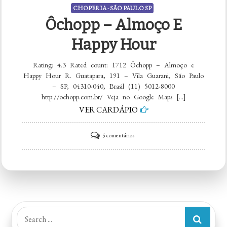
CHOPERIA - SÃO PAULO SP
Ôchopp – Almoço E
Happy Hour
Rating: 4.3 Rated count: 1712 Ôchopp – Almoço e
Happy Hour R. Guatapara, 191 – Vila Guarani, São Paulo
– SP, 04310-040, Brasil (11) 5012-8000
http://ochopp.com.br/ Veja no Google Maps […]
VER CARDÁPIO
em
5 comentários
Ôchopp
–
Almoço
e
Happy
Search
Hour