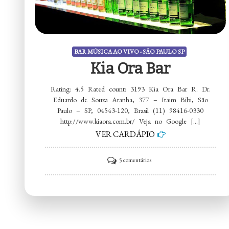
BAR MÚSICA AO VIVO - SÃO PAULO SP
Kia Ora Bar
Rating: 4.5 Rated count: 3193 Kia Ora Bar R. Dr.
Eduardo de Souza Aranha, 377 – Itaim Bibi, São
Paulo – SP, 04543-120, Brasil (11) 98416-0330
http://www.kiaora.com.br/ Veja no Google […]
VER CARDÁPIO
em
5 comentários
Kia
Ora
Bar