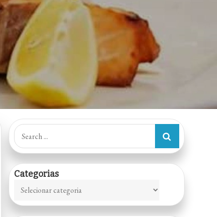
Search
for:
Categorias
Categorias