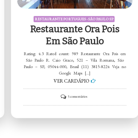
RESTAURANTE PORTUGUES - SÃO PAULO SP
Restaurante Ora Pois
Em São Paulo
Rating: 4.3 Rated count: 989 Restaurante Ora Pois em
São Paulo R. Caio Graco, 521 – Vila Romana, São
Paulo – SP, 05044-000, Brasil (11) 3815-8224 Veja no
Google Maps […]
VER CARDÁPIO
em
5 comentários
Restaurante
Ora
Pois
em