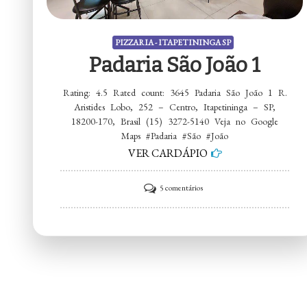
PIZZARIA - ITAPETININGA SP
Padaria São João 1
Rating: 4.5 Rated count: 3645 Padaria São João 1 R.
Aristides Lobo, 252 – Centro, Itapetininga – SP,
18200-170, Brasil (15) 3272-5140 Veja no Google
Maps #Padaria #São #João
VER CARDÁPIO
em
5 comentários
Padaria
São
João
1