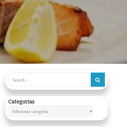
Search
for:
Categorias
Categorias