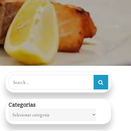
Search
for:
Categorias
Categorias