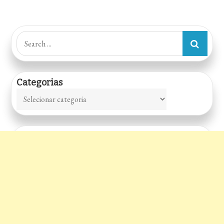
Search
for:
Categorias
Categorias