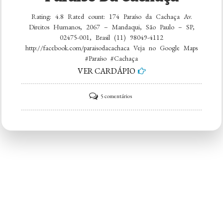
Rating: 4.8 Rated count: 174 Paraíso da Cachaça Av.
Direitos Humanos, 2067 – Mandaqui, São Paulo – SP,
02475-001, Brasil (11) 98049-4112
http://facebook.com/paraisodacachaca Veja no Google Maps
#Paraíso #Cachaça
VER CARDÁPIO
em
5 comentários
Paraíso
da
Cachaça