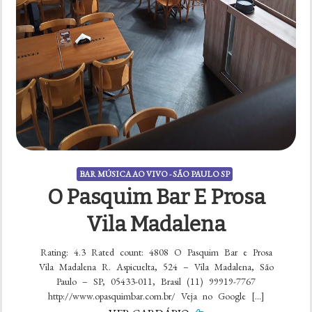
BAR MÚSICA AO VIVO - SÃO PAULO SP
O Pasquim Bar E Prosa
Vila Madalena
Rating: 4.3 Rated count: 4808 O Pasquim Bar e Prosa
Vila Madalena R. Aspicuelta, 524 – Vila Madalena, São
Paulo – SP, 05433-011, Brasil (11) 99919-7767
http://www.opasquimbar.com.br/ Veja no Google […]