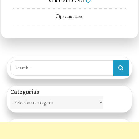
VER CARDÁPIO
em
5 comentários
O
Pasquim
Bar
e
Prosa
Search
Vila
for:
Madalena
Categorias
Categorias