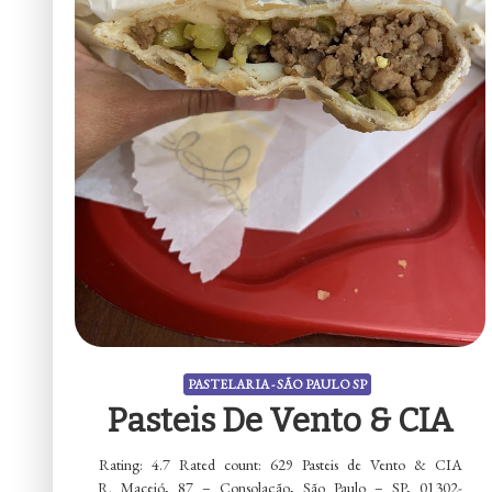
PASTELARIA - SÃO PAULO SP
Pasteis De Vento & CIA
Rating: 4.7 Rated count: 629 Pasteis de Vento & CIA
R. Maceió, 87 – Consolação, São Paulo – SP, 01302-