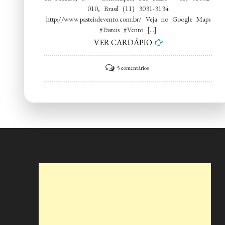
010, Brasil (11) 3031-3134
http://www.pasteisdevento.com.br/ Veja no Google Maps
#Pasteis #Vento […]
VER CARDÁPIO
em
5 comentários
Pasteis
de
Vento
&
CIA