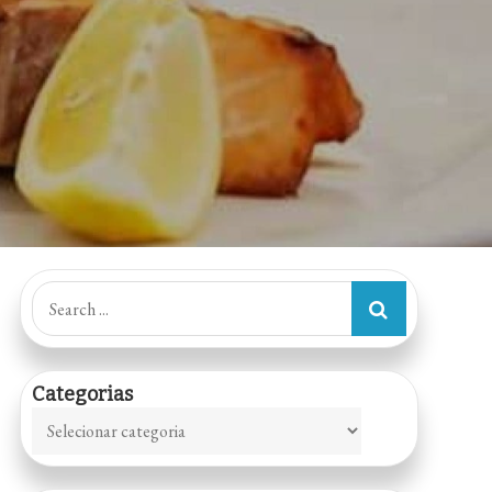
Search
for:
Categorias
Categorias