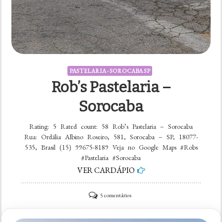
PASTELARIA - SOROCABA SP
Rob’s Pastelaria –
Sorocaba
Rating: 5 Rated count: 58 Rob’s Pastelaria – Sorocaba
Rua: Ordália Albino Roseiro, 581, Sorocaba – SP, 18077-
535, Brasil (15) 99675-8189 Veja no Google Maps #Robs
#Pastelaria #Sorocaba
VER CARDÁPIO
em
5 comentários
Rob’s