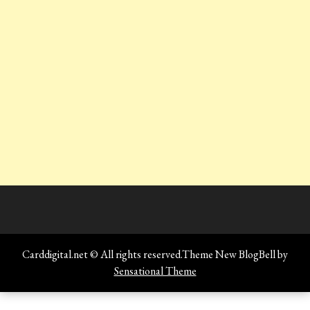
Carddigital.net © All rights reserved.Theme New BlogBell by
Sensational Theme