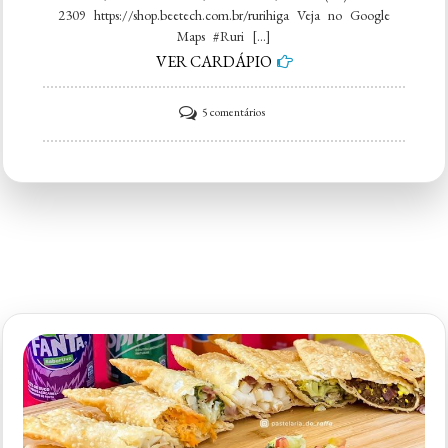
2309 https://shop.beetech.com.br/rurihiga Veja no Google
Maps #Ruri […]
VER CARDÁPIO
em
5 comentários
Ruri
Higa
Pastelaria