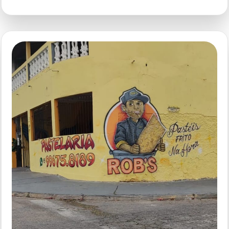
São
Bento
Original