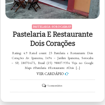
PASTELARIA - SOROCABA SP
Pastelaria E Restaurante
Dois Corações
Rating: 4.9 Rated count: 23 Pastelaria e Restaurante Dois
Corações Av. Ipanema, 1494 – Jardim Ipanema, Sorocaba
– SP, 18070-671, Brasil (15) 98807-9354 Veja no Google
Maps #Pastelaria #Restaurante #Dois […]
VER CARDÁPIO
em
5 comentários
Pastelaria
e