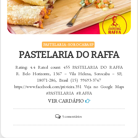
PASTELARIA - SOROCABA SP
PASTELARIA DO RAFFA
Rating: 4.4 Rated count: 455 PASTELARIA DO RAFFA
R. Belo Horizonte, 1367 – Vila Helena, Sorocaba – SP,
18071-286, Brasil (15) 99693-3747
https://www.facebook.com/pri.vieira.351 Veja no Google Maps
#PASTELARIA #RAFFA
VER CARDÁPIO
em
5 comentários
PASTELARIA
DO