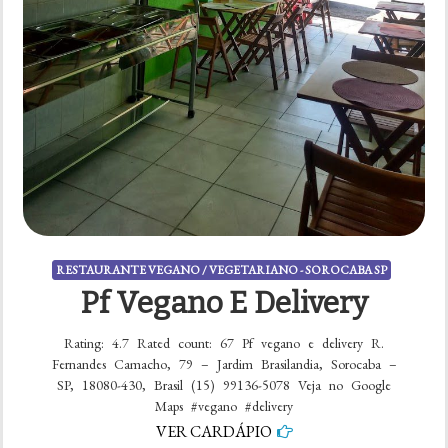
RESTAURANTE VEGANO / VEGETARIANO - SOROCABA SP
Pf Vegano E Delivery
Rating: 4.7 Rated count: 67 Pf vegano e delivery R.
Fernandes Camacho, 79 – Jardim Brasilandia, Sorocaba –
SP, 18080-430, Brasil (15) 99136-5078 Veja no Google
Maps #vegano #delivery
VER CARDÁPIO