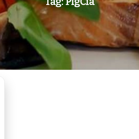
Tag:
PigCia