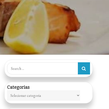
Search
for:
Categorias
Categorias