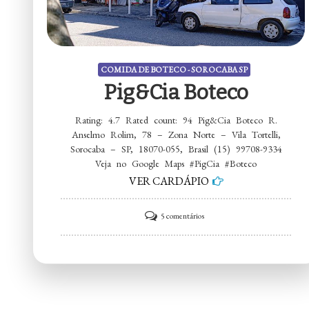
COMIDA DE BOTECO - SOROCABA SP
Pig&Cia Boteco
Rating: 4.7 Rated count: 94 Pig&Cia Boteco R.
Anselmo Rolim, 78 – Zona Norte – Vila Tortelli,
Sorocaba – SP, 18070-055, Brasil (15) 99708-9334
Veja no Google Maps #PigCia #Boteco
VER CARDÁPIO
em
5 comentários
Pig&Cia
Boteco