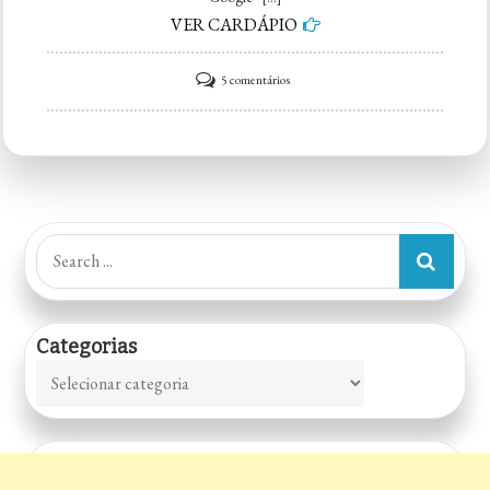
VER CARDÁPIO
em
5 comentários
Papo,
Pinga
e
Petisco
Bar
Search
&
for:
Brechó
Categorias
Categorias