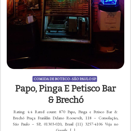
COMIDA DE BOTECO - SÃO PAULO SP
Papo, Pinga E Petisco Bar
& Brechó
Rating: 4.4 Rated count: 870 Papo, Pinga e Petisco Bar &
Brechó Praça Franklin Delano Roosevelt, 118 – Consolação,
São Paulo – SP, 01303-020, Brasil (11) 3257-4106 Veja no
Google […]