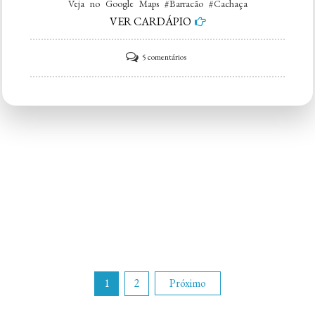
Veja no Google Maps #Barracão #Cachaça
VER CARDÁPIO
em
5 comentários
Barracão
da
Cachaça
Paginação
1
2
Próximo