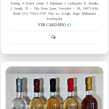
Rating: 0 Rated count: 0 Palmitaria e cachaçaria R. Brasílio
J Gentil, 29 – Vila Bom Jesus, Sorocaba – SP, 18072-836,
Brasil (15) 99611-2709 Veja no Google Maps #Palmitaria
#cachaçaria
VER CARDÁPIO
on
Palmitaria
e
cachaçaria