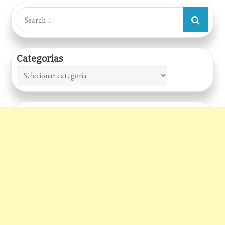
de
Search
for:
posts
Categorias
Categorias