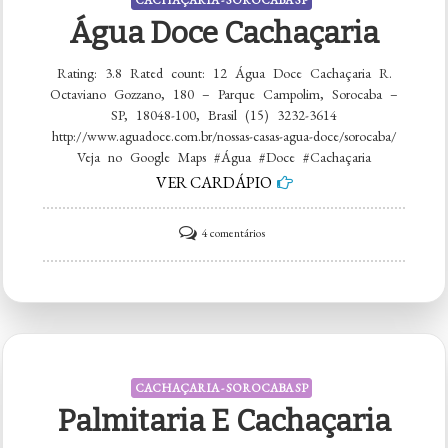
CACHAÇARIA - SOROCABA SP
Água Doce Cachaçaria
Rating: 3.8 Rated count: 12 Água Doce Cachaçaria R.
Octaviano Gozzano, 180 – Parque Campolim, Sorocaba –
SP, 18048-100, Brasil (15) 3232-3614
http://www.aguadoce.com.br/nossas-casas-agua-doce/sorocaba/
Veja no Google Maps #Água #Doce #Cachaçaria
VER CARDÁPIO
em
4 comentários
Água
Doce
Cachaçaria
CACHAÇARIA - SOROCABA SP
Palmitaria E Cachaçaria