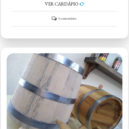
VER CARDÁPIO
em
5 comentários
Cachaça
Barão
de
Sorocaba