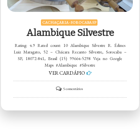
CACHAÇARIA - SOROCABA SP
Alambique Silvestre
Rating: 4.9 Rated count: 10 Alambique Silvestre R. Édines
Luiz Maragato, 52 – Chácara Recanto Silvestre, Sorocaba –
SP, 18072-841, Brasil (15) 99664-5298 Veja no Google
Maps #Alambique #Silvestre
VER CARDÁPIO
em
5 comentários
Alambique
Silvestre