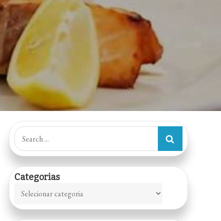
Search
for:
Categorias
Categorias