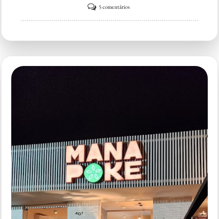
em
5 comentários
Mahula
Poke
&
Temaki