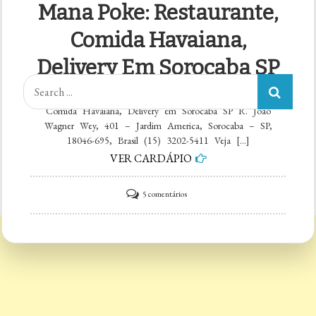
Mana Poke: Restaurante,
Comida Havaiana,
Delivery Em Sorocaba SP
Search
Rating: 4.6 Rated count: 1014 Mana Poke: Restaurante,
for:
Comida Havaiana, Delivery em Sorocaba SP R. João
Wagner Wey, 401 – Jardim America, Sorocaba – SP,
18046-695, Brasil (15) 3202-5411 Veja […]
Categorias
VER CARDÁPIO
Categorias
em
5 comentários
Mana
Poke:
Restaurante,
Comida
Havaiana,
Delivery