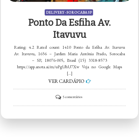
DELIVERY - SOROCABA SP
Ponto Da Esfiha Av.
Itavuvu
Rating: 4.2 Rated count: 1410 Ponto da Esfiha Av. Itavuvu
Av. Itavuvu, 1656 – Jardim Maria Antônia Prado, Sorocaba
– SP, 18076-005, Brasil (15) 3318-8573
https://app.anota.ai/m/uPgUhU7Xw Veja no Google Maps
[…]
VER CARDÁPIO
em
5 comentários
Ponto
da
Esfiha
Av.