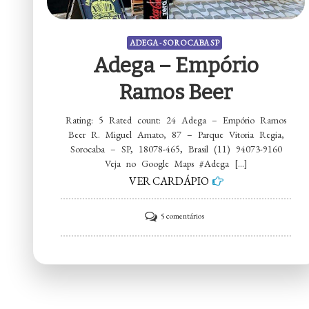
ADEGA - SOROCABA SP
Adega – Empório
Ramos Beer
Rating: 5 Rated count: 24 Adega – Empório Ramos
Beer R. Miguel Amato, 87 – Parque Vitoria Regia,
Sorocaba – SP, 18078-465, Brasil (11) 94073-9160
Veja no Google Maps #Adega […]
VER CARDÁPIO
em
5 comentários
Adega
–
Empório
Ramos