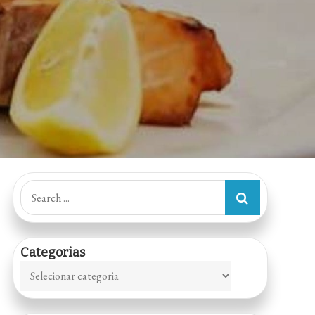
Search
for:
Categorias
Categorias